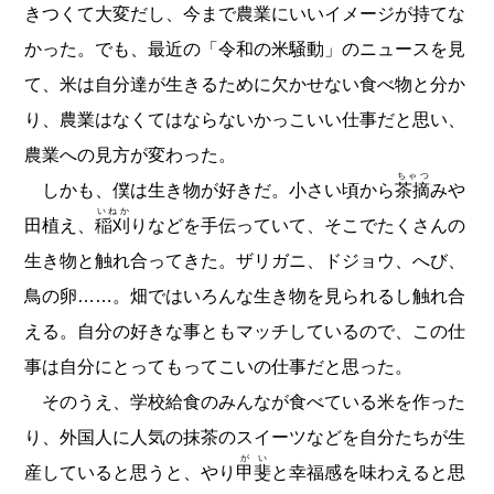
きつくて大変だし、今まで農業にいいイメージが持てな
かった。でも、最近の「令和の米騒動」のニュースを見
て、米は自分達が生きるために欠かせない食べ物と分か
り、農業はなくてはならないかっこいい仕事だと思い、
農業への見方が変わった。
ちゃつ
しかも、僕は生き物が好きだ。小さい頃から
茶摘
みや
いねか
田植え、
稲刈
りなどを手伝っていて、そこでたくさんの
生き物と触れ合ってきた。ザリガニ、ドジョウ、へび、
鳥の卵……。畑ではいろんな生き物を見られるし触れ合
える。自分の好きな事ともマッチしているので、この仕
事は自分にとってもってこいの仕事だと思った。
そのうえ、学校給食のみんなが食べている米を作った
り、外国人に人気の抹茶のスイーツなどを自分たちが生
がい
産していると思うと、やり
甲斐
と幸福感を味わえると思