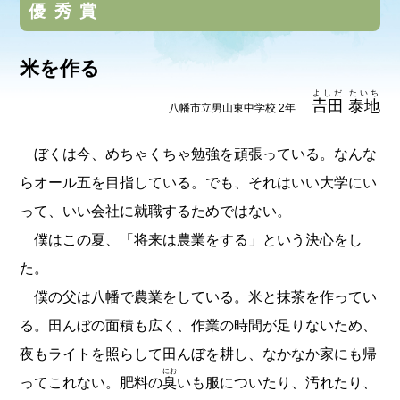
優秀賞
米を作る
よしだ
たいち
𠮷田
泰地
八幡市立男山東中学校 2年
ぼくは今、めちゃくちゃ勉強を頑張っている。なんな
らオール五を目指している。でも、それはいい大学にい
って、いい会社に就職するためではない。
僕はこの夏、「将来は農業をする」という決心をし
た。
僕の父は八幡で農業をしている。米と抹茶を作ってい
る。田んぼの面積も広く、作業の時間が足りないため、
夜もライトを照らして田んぼを耕し、なかなか家にも帰
にお
ってこれない。肥料の
臭
いも服についたり、汚れたり、