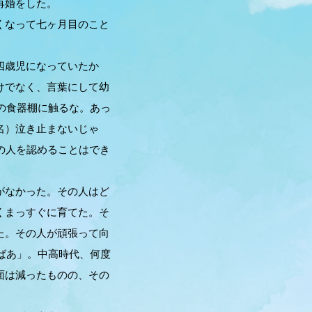
再婚をした。
くなって七ヶ月目のこと
四歳児になっていたか
けでなく、言葉にして幼
の食器棚に触るな。あっ
名）泣き止まないじゃ
の人を認めることはでき
がなかった。その人はど
くまっすぐに育てた。そ
た。その人が頑張って向
ばあ」。中高時代、何度
面は減ったものの、その