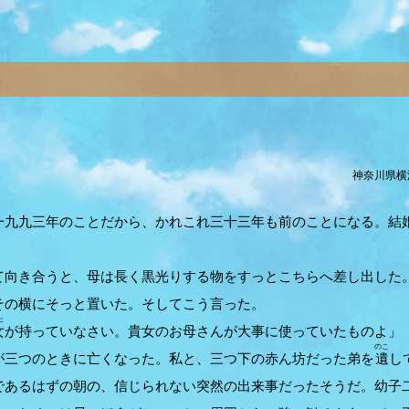
神奈川県横
九九三年のことだから、かれこれ三十三年も前のことになる。結
向き合うと、母は長く黒光りする物をすっとこちらへ差し出した
その横にそっと置いた。そしてこう言った。
た
女
が持っていなさい。貴女のお母さんが大事に使っていたものよ」
のこ
三つのときに亡くなった。私と、三つ下の赤ん坊だった弟を
遺
し
であるはずの朝の、信じられない突然の出来事だったそうだ。幼子