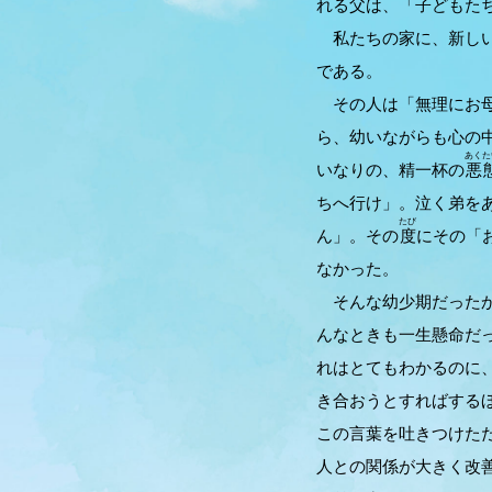
れる父は、「子どもた
私たちの家に、新しい
である。
その人は「無理にお母
ら、幼いながらも心の
あくた
いなりの、精一杯の
悪
ちへ行け」。泣く弟を
たび
ん」。その
度
にその「
なかった。
そんな幼少期だったか
んなときも一生懸命だ
れはとてもわかるのに
き合おうとすればする
この言葉を吐きつけた
人との関係が大きく改