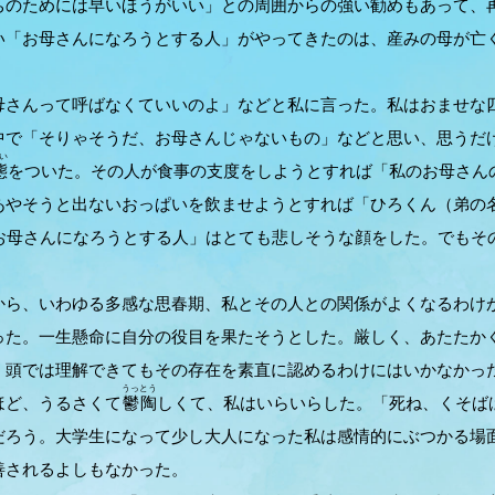
ちのためには早いほうがいい」との周囲からの強い勧めもあって、
「お母さんになろうとする人」がやってきたのは、産みの母が亡
さんって呼ばなくていいのよ」などと私に言った。私はおませな
中で「そりゃそうだ、お母さんじゃないもの」などと思い、思うだ
い
態
をついた。その人が食事の支度をしようとすれば「私のお母さん
あやそうと出ないおっぱいを飲ませようとすれば「ひろくん（弟の
お母さんになろうとする人」はとても悲しそうな顔をした。でもそ
ら、いわゆる多感な思春期、私とその人との関係がよくなるわけ
った。一生懸命に自分の役目を果たそうとした。厳しく、あたたか
、頭では理解できてもその存在を素直に認めるわけにはいかなかっ
うっとう
ほど、うるさくて
鬱陶
しくて、私はいらいらした。「死ね、くそば
だろう。大学生になって少し大人になった私は感情的にぶつかる場
善されるよしもなかった。