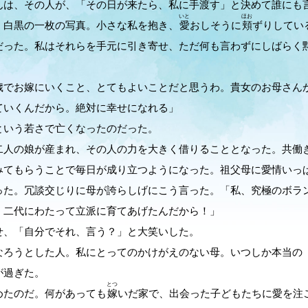
は、その人が、「その日が来たら、私に手渡す」と決めて誰にも
いと
ほお
。白黒の一枚の写真。小さな私を抱き、
愛
おしそうに
頬
ずりしてい
だった。私はそれらを手元に引き寄せ、ただ何も言わずにしばらく
歳でお嫁にいくこと、とてもよいことだと思うわ。貴女のお母さん
ていくんだから。絶対に幸せになれる」
いう若さで亡くなったのだった。
人の娘が産まれ、その人の力を大きく借りることとなった。共働
みてもらうことで毎日が成り立つようになった。祖父母に愛情いっ
った。冗談交じりに母が誇らしげにこう言った。「私、究極のボラ
、二代にわたって立派に育てあげたんだから！」
、「自分でそれ、言う？」と大笑いした。
ろうとした人。私にとってのかけがえのない母。いつしか本当の
が過ぎた。
とつ
たのだ。何があっても
嫁
いだ家で、出会った子どもたちに愛を注