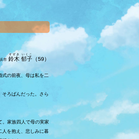
すずき
いくこ
鈴木
郁子
（59）
浜市
婚式の前夜、母は私を二
。そろばんだった。さら
て。家族四人で母の実家
二人を抱え、悲しみに暮