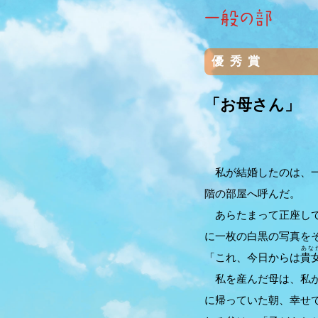
優秀賞
「お母さん」
私が結婚したのは、一
階の部屋へ呼んだ。
あらたまって正座して
に一枚の白黒の写真を
あな
「これ、今日からは
貴
私を産んだ母は、私が
に帰っていた朝、幸せ