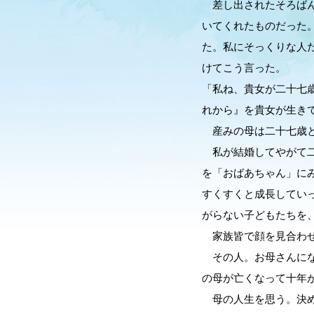
差し出されたそろばん
いてくれたものだった
た。私にそっくりな人
けてこう言った。
「私ね、貴女が二十七
れから』を貴女が生き
産みの母は二十七歳と
私が結婚してやがて二
を「おばあちゃん」に
すくすくと成長してい
がらない子どもたちを
家族皆で顔を見合わせ
その人。お母さんにな
の母が亡くなって十年
母の人生を思う。決め