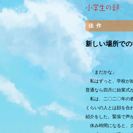
佳作
新しい場所での
「まだかな」
私はずっと、学校が始
普通なら四月に始業式
私は、二〇二〇年の春
くらいの人とは顔を合
紹介をした。緊張で声
休み時間になると、ク