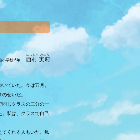
にしむら みのり
西村 実莉
小学校 6年
ついていた。今は五月。
スのせいだ。
で同じクラスの三分の一
た。私は、クラスで自己
えてくれる人もいた。私