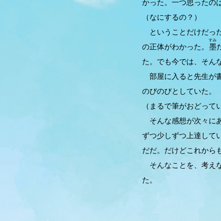
かった。一つ思ったの
（なにするの？）
ということだけだった
すみ
の正体がわかった。
墨
た。でも今では、そん
部屋に入ると先生が書
のびのびとしていた。
（まるで筆がおどって
そんな感想が次々にあ
ずつ少しずつ上達して
だだ。だけどこれから
そんなことを、考えな
た。