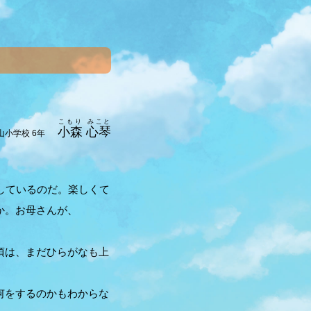
こもり みこと
小森 心琴
小学校 6年
しているのだ。楽しくて
か。お母さんが、
頃は、まだひらがなも上
何をするのかもわからな