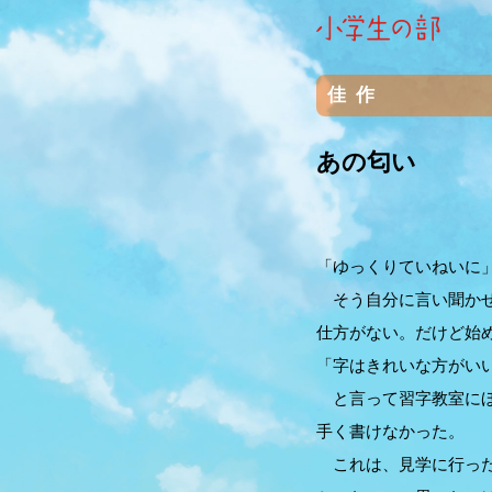
佳作
あの匂い
「ゆっくりていねいに
そう自分に言い聞かせ
仕方がない。だけど始
「字はきれいな方がい
と言って習字教室にほ
手く書けなかった。
これは、見学に行った