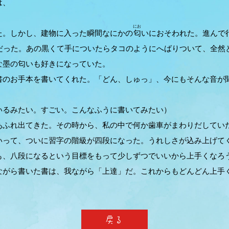
は、
にお
。しかし、建物に入った瞬間なにかの
匂
いにおそわれた。進んで
だった。あの黒くて手についたらタコのようにへばりついて、全然
な墨の匂いも好きになっていた。
のお手本を書いてくれた。「どん、しゅっ」、今にもそんな音が
いるみたい。すごい。こんなふうに書いてみたい）
ふれ出てきた。その時から、私の中で何か歯車がまわりだしてい
いって、ついに習字の階級が四段になった。うれしさが込み上げて
も、八段になるという目標をもって少しずつでいいから上手くなろ
がら書いた書は、我ながら「上達」だ。これからもどんどん上手