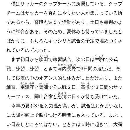
僕はサッカーのクラブチームに所属している。クラブ
チームはサッカーを真剣にやりたい人が集まっている所
であるから、普段も週５で活動があり、土日も毎週のよ
うに試合がある。そのため、夏休みも待っていましたと
ばかりに、もちろんギッシリと試合の予定で埋めつくさ
れているのであった。
すいた
いこま
まず初日から
吹田
で練習試合、次の日は
生駒
で公式
かわちながの
戦、練習、練習、ときて
河内長野
で3日間の遠征だ。そ
して砂漠の中のオアシス的な休みが１日だけあり、また
みなみつもり
まいしま
たかつき
練習、
南津守
と
舞洲
で公式戦２日、
高槻
で３日間のサッ
どとう
カーフェス、岡山合宿と
怒濤
の日々が待ち受けていた。
今年の夏も37度と気温が高いが、試合はおかまいなし
に太陽が頭上で照りつける時間にも入っている。まぶし
い日差しどころではない。ときには５時に起きて、大荷