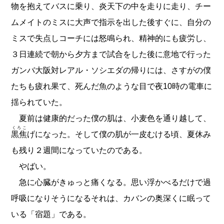
物を抱えてバスに乗り、炎天下の中を走りに走り、チー
ムメイトのミスに大声で指示を出した後すぐに、自分の
ミスで失点しコーチには怒鳴られ、精神的にも疲労し、
３日連続で朝から夕方まで試合をした後に意地で行った
ガンバ大阪対レアル・ソシエダの帰りには、さすがの僕
たちも疲れ果て、死んだ魚のような目で夜10時の電車に
揺られていた。
夏前は健康的だった僕の肌は、小麦色を通り越して、
くろこ
黒焦
げになった。そして僕の肌が一皮むける頃、夏休み
も残り２週間になっていたのである。
やばい。
急に心臓がきゅっと痛くなる。思い浮かべるだけで過
呼吸になりそうになるそれは、カバンの奥深くに眠って
いる「宿題」である。