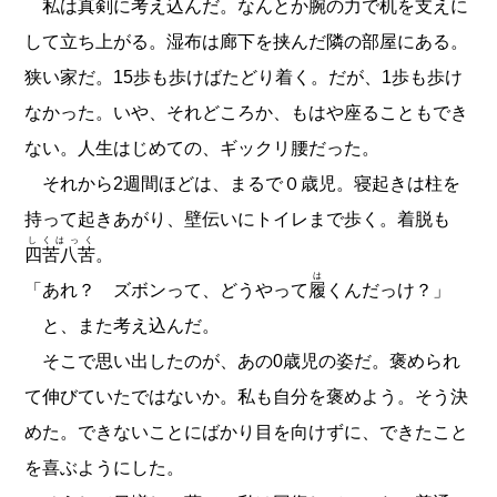
私は真剣に考え込んだ。なんとか腕の力で机を支えに
して立ち上がる。湿布は廊下を挟んだ隣の部屋にある。
狭い家だ。15歩も歩けばたどり着く。だが、1歩も歩け
なかった。いや、それどころか、もはや座ることもでき
ない。人生はじめての、ギックリ腰だった。
それから2週間ほどは、まるで０歳児。寝起きは柱を
持って起きあがり、壁伝いにトイレまで歩く。着脱も
しくはっく
四苦八苦
。
は
「あれ？ ズボンって、どうやって
履
くんだっけ？」
と、また考え込んだ。
そこで思い出したのが、あの0歳児の姿だ。褒められ
て伸びていたではないか。私も自分を褒めよう。そう決
めた。できないことにばかり目を向けずに、できたこと
を喜ぶようにした。