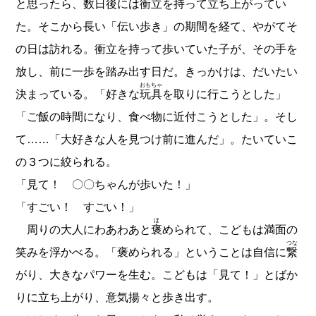
と思ったら、数日後には衝立を持って立ち上がってい
た。そこから長い「伝い歩き」の期間を経て、やがてそ
の日は訪れる。衝立を持って歩いていた子が、その手を
放し、前に一歩を踏み出す日だ。きっかけは、だいたい
おもちゃ
決まっている。「好きな
玩具
を取りに行こうとした」
「ご飯の時間になり、食べ物に近付こうとした」。そし
て……「大好きな人を見つけ前に進んだ」。たいていこ
の３つに絞られる。
「見て！ 〇〇ちゃんが歩いた！」
「すごい！ すごい！」
ほ
周りの大人にわあわあと
褒
められて、こどもは満面の
つな
笑みを浮かべる。「褒められる」ということは自信に
繋
がり、大きなパワーを生む。こどもは「見て！」とばか
りに立ち上がり、意気揚々と歩き出す。