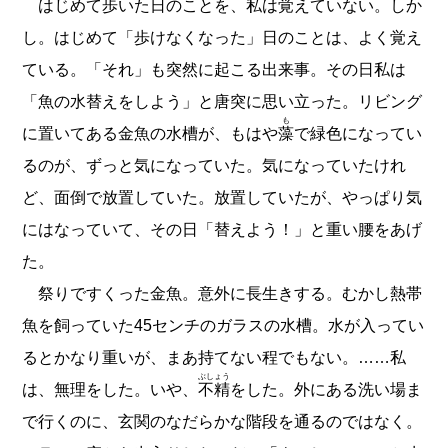
はじめて歩いた日のことを、私は覚えていない。しか
し。はじめて「歩けなくなった」日のことは、よく覚え
ている。「それ」も突然に起こる出来事。その日私は
「魚の水替えをしよう」と唐突に思い立った。リビング
も
に置いてある金魚の水槽が、もはや
藻
で緑色になってい
るのが、ずっと気になっていた。気になっていたけれ
ど、面倒で放置していた。放置していたが、やっぱり気
にはなっていて、その日「替えよう！」と重い腰をあげ
た。
祭りですくった金魚。意外に長生きする。むかし熱帯
魚を飼っていた45センチのガラスの水槽。水が入ってい
るとかなり重いが、まあ持てない程でもない。……私
ぶしょう
は、無理をした。いや、
不精
をした。外にある洗い場ま
で行くのに、玄関のなだらかな階段を通るのではなく。