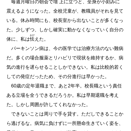
毎週月曜日の朝会で
壇上
に立つと、全身が小刻みに
震えるようになった。全校児童が、教職員がそれを見て
いる。休み時間にも、校長室から出ないことが多くなっ
た。少しずつ、しかし確実に動かなくなっていく自分の
おび
体に、私は
怯
えた。
パーキンソン病は、今の医学では治療方法のない難病
だ。多くの場合服薬とリハビリで現状を維持するか、病
気の進行を遅らせることしかできない。私は比較的若く
しての発症だったため、その分進行は早かった。
60歳の定年退職まで、あと2年半。校長職という責任
ある立場を全うできるだろうか。私は早期退職を考え
た。しかし周囲が許してくれなかった。
できないことは周りで手を貸す。ただしできることか
ら逃げるな。病気に負けずに一所懸命生きていく姿を、