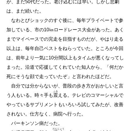
が、まだ50代だった。老け込むには早い。しかし悲劇
は、まだ続いた。
なわとびショックのすぐ後に、毎年プライベートで参
加している、市の10㎞ロードレース大会があった。あく
までマイペースでの完走を目指すものだが、やはり走る
以上は、毎年自己ベストをねらっていた。ところが今回
は、前年より一気に10分間以上もタイムが悪くなってし
まった。沿道で応援してくれていた知人から、「何だか
死にそうな顔で走っていたぞ」と言われたほどだ。
自分では分からないが、普段の歩き方がおかしいと言
ふる
う人もいる。時々手も
震
える。テレビのコマーシャルで
やっているサプリメントもいろいろ試してみたが、改善
されない。仕方なく、病院へ行った。
パーキンソン病だった。
だんじょう