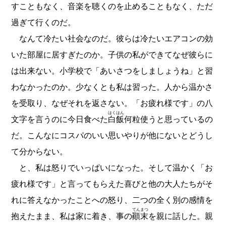
すこともなく、音楽を聴くのを止めることもなく、ただ
過ぎて行くのだ。
なんて冷たい社会なのだ。彼らは冷たいエアコンの効
いた部屋に居すぎたのか。子供の私ができてなぜ彼らに
は出来ない。小学校で「あいさつをしましょうね」と習
わなかったのか。少なくとも私は習った。人から温かさ
を受取り、なぜそれを返さない。「お疲れ様です」の八
はくはん
文字を言うのに今日食べた
白飯
何粒使うと思っているの
だ。こんなにコスパのいい思いやりが他にないとどうし
て分からない。
と、私は怒りでいっぱいになった。そして温かく「お
疲れ様です」と言ってもらえた喜びと他の大人たちがそ
れに答えなかったことへの怒り、二つの全く別の感情を
てんまつ
抱えたまま、私は家に着き、事の
顚末
を親に話した。親