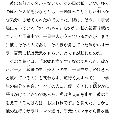
彼は名前こそ分からないが、その日の私、いや、多く
ほが
の疲れた人間を少なくとも、一瞬ほっこりとした
朗
らか
な気分にさせてくれたのであった。彼は、そう、工事現
場に立っている〝おっちゃん〟なのだ。私の最寄り駅は
ちょうど工事中で、一日中人が立っているのだが、まさ
に彼こそその人であり、その彼が発していた温かいオー
ラ、言葉に私は元気をもらい、とても感動したのだ。
その言葉とは、「お疲れ様です」なのであった。彼が
もうしょ
ただ一人、
猛暑
の中、炎天下の中、一日中立ち続けきっ
と疲れているのにも関わらず、道行く人すべてに、中学
おだ
生の自分をも含むすべての人に、優しくそして
穏
やかに
語りかけていたのであった。私は考え事を止め、彼の目
を見て「こんばんは、お疲れ様です」と答えた。しかし
他の道行くサラリーマン達は、手元のスマホから目を離