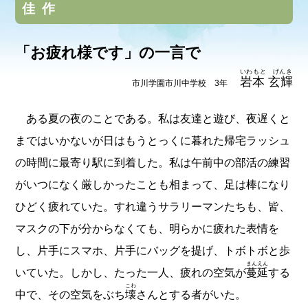
佳作
「お疲れ様です」の一言で
いわもと げんき
岩本 玄輝
市川学園市川中学校 3年
ある夏の夜のことである。私は友達と遊び、夜遅くと
まではいかないが日はもうとっくに暮れた帰宅ラッシュ
の時間に最寄り駅に到着した。私は午前中の部活の練習
がいつになく厳しかったことも相まって、足は棒になり
ひどく疲れていた。すれ違うサラリーマンたちも、皆、
マスクの下が分からなくても、明らかに疲れた表情を
し、片手にスマホ、片手にバッグを提げ、トボトボと歩
まんえん
いていた。しかし、たった一人、疲れの空気が
蔓延
する
こわ
中で、その空気をぶち
壊
さんとする者がいた。