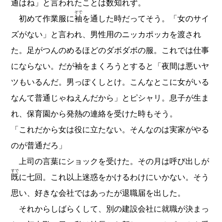
通はね」と言われたことは数知れず。
そで
初めて作業服に
袖
を通した時だってそう。「女のサイ
ズがない」と言われ、男性用のニッカポッカを渡され
た。足がつんのめるほどのダボダボの服。これでは仕事
にならない。だが袖をまくろうとすると「夜間は悪いヤ
ツもいるんだ。男っぽくしとけ。こんなとこに女がいる
なんて普通じゃねえんだから」とピシャリ。息子が生ま
れ、保育園から発熱の連絡を受けた時もそう。
「これだから女は役に立たない。そんなのは実家がやる
のが普通だろ」
上司の言葉にショックを受けた。その月は呼び出しが
すで
既
に七回。これ以上迷惑をかけるわけにいかない。そう
思い、好きな会社ではあったが退職届を出した。
それからしばらくして、別の建設会社に就職が決まっ