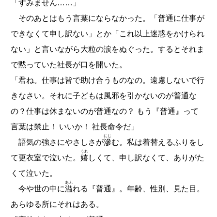
「すみません……」
そのあとはもう言葉にならなかった。「普通に仕事が
できなくて申し訳ない」とか「これ以上迷惑をかけられ
ない」と言いながら大粒の涙をぬぐった。するとそれま
で黙っていた社長が口を開いた。
「君ね。仕事は皆で助け合うものなの。遠慮しないで行
きなさい。それに子どもは風邪を引かないのが普通な
の？仕事は休まないのが普通なの？ もう『普通』って
言葉は禁止！ いいか！ 社長命令だ」
にじ
語気の強さにやさしさが
滲
む。私は着替えるふりをし
うれ
て更衣室で泣いた。
嬉
しくて、申し訳なくて、ありがた
くて泣いた。
あふ
今や世の中に
溢
れる『普通』。年齢、性別、見た目。
あらゆる所にそれはある。