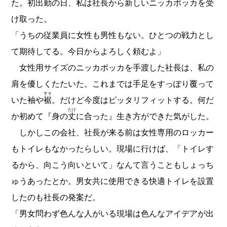
た。初出勤の日、私は社長から新しいニッカポッカを受
け取った。
「うちの従業員に女性も男性もない。ひとつの戦力とし
て期待してる。今日からよろしく頼むよ」
女性用サイズのニッカポッカを手渡した社長は、私の
肩を優しくたたいた。これまでは手足をすっぽり覆って
すそ
いた袖や
裾
。だけど今度はピッタリフィットする。何だ
たけ
か初めて『身の
丈
に合った』生き方ができた気がした。
しかしこの会社、社長が来る前は女性専用のロッカー
もトイレもなかったらしい。現場に行けば、「トイレす
るから、向こう向いといて」なんて言うこともしょっち
ゅうあったとか。男女共に使用できる快適トイレを設置
したのも社長の発案だ。
「男女問わず色んな人がいる現場は色んなアイデアが出