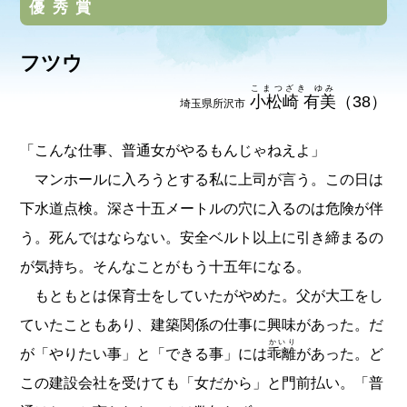
優秀賞
フツウ
こまつざき ゆみ
小松崎 有美
（38）
埼玉県所沢市
「こんな仕事、普通女がやるもんじゃねえよ」
マンホールに入ろうとする私に上司が言う。この日は
下水道点検。深さ十五メートルの穴に入るのは危険が伴
う。死んではならない。安全ベルト以上に引き締まるの
が気持ち。そんなことがもう十五年になる。
もともとは保育士をしていたがやめた。父が大工をし
ていたこともあり、建築関係の仕事に興味があった。だ
かいり
が「やりたい事」と「できる事」には
乖離
があった。ど
この建設会社を受けても「女だから」と門前払い。「普