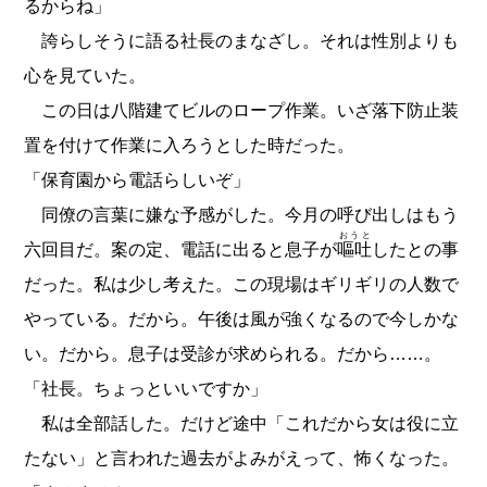
るからね」
誇らしそうに語る社長のまなざし。それは性別よりも
心を見ていた。
この日は八階建てビルのロープ作業。いざ落下防止装
置を付けて作業に入ろうとした時だった。
「保育園から電話らしいぞ」
同僚の言葉に嫌な予感がした。今月の呼び出しはもう
おうと
六回目だ。案の定、電話に出ると息子が
嘔吐
したとの事
だった。私は少し考えた。この現場はギリギリの人数で
やっている。だから。午後は風が強くなるので今しかな
い。だから。息子は受診が求められる。だから……。
「社長。ちょっといいですか」
私は全部話した。だけど途中「これだから女は役に立
たない」と言われた過去がよみがえって、怖くなった。