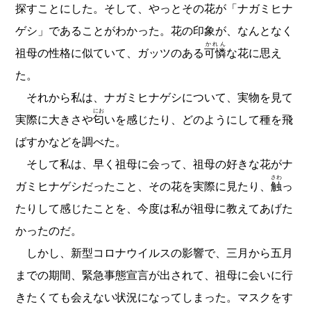
探すことにした。そして、やっとその花が「ナガミヒナ
ゲシ」であることがわかった。花の印象が、なんとなく
かれん
祖母の性格に似ていて、ガッツのある
可憐
な花に思え
た。
それから私は、ナガミヒナゲシについて、実物を見て
にお
実際に大きさや
匂
いを感じたり、どのようにして種を飛
ばすかなどを調べた。
そして私は、早く祖母に会って、祖母の好きな花がナ
さわ
ガミヒナゲシだったこと、その花を実際に見たり、
触
っ
たりして感じたことを、今度は私が祖母に教えてあげた
かったのだ。
しかし、新型コロナウイルスの影響で、三月から五月
までの期間、緊急事態宣言が出されて、祖母に会いに行
きたくても会えない状況になってしまった。マスクをす