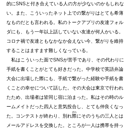
的にSNSと付き合えている人の方が少ないのかもしれな
い。また、こういったネット上での繋がりはとても希薄
なものだとも言われる。私のトークアプリの友達フォル
ダにも、もう一年以上話していない友達が何人かいる。
コロナ禍で友達ともなかなか会えない今、繋がりを維持
することはますます難しくなっている。
私はこういった面でSNSが苦手であり、その代わりに
手紙を書くことがとても好きだった。中学校で英語弁論
大会に出場した際にも、手紙で繋がった経験や手紙を書
くことの幸せについて話した。その大会は東京で行われ
たため、出場者は皆同じ宿に泊まった。私はその時のル
ームメイトだった四人と意気投合し、とても仲良くなっ
ぎわ
た。コンテストが終わり、別れ
際
にそのうちの三人とは
メールアドレスを交換した。ところが一人は携帯を持っ