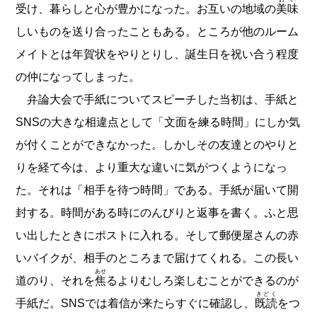
受け、暮らしと心が豊かになった。お互いの地域の
美味
しいものを送り合ったこともある。ところが他のルーム
メイトとは年賀状をやりとりし、誕生日を祝い合う程度
の仲になってしまった。
弁論大会で手紙についてスピーチした当初は、手紙と
SNSの大きな相違点として「文面を練る時間」にしか気
が付くことができなかった。しかしその友達とのやりと
りを経て今は、より重大な違いに気がつくようになっ
た。それは「相手を待つ時間」である。手紙が届いて開
封する。時間がある時にのんびりと返事を書く。ふと思
い出したときにポストに入れる。そして郵便屋さんの赤
いバイクが、相手のところまで届けてくれる。この長い
あせ
道のり、それを
焦
るよりむしろ楽しむことができるのが
きどく
手紙だ。SNSでは着信が来たらすぐに確認し、
既読
をつ