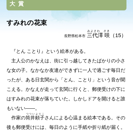
大賞
すみれの花束
みよさわ さき
三代澤 咲
（15）
長野県松本市
『とん ことり』という絵本がある。
主人公のかなえは、街に引っ越してきたばかりの小さ
な女の子。なかなか友達ができずに一人で過ごす毎日だ
ったが、ある日玄関から「とん、ことり」という音が聞
こえる。かなえが走って玄関に行くと、郵便受けの下に
はすみれの花束が落ちていた。しかしドアを開けると誰
もいない――。
つついよりこ
作家の
筒井頼子
さんによる心温まる絵本である。その
後も郵便受けには、毎日のように手紙や折り紙が届く。