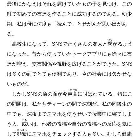
最後にかなえはそれを届けていた女の子を見つけ、この
町で初めての友達を作ることに成功するのである。幼少
期、私は母に何度も「読んで」とせがんだ思い出があ
る。
つな
高校生になって、SNSでたくさんの友人と
繋
がるよう
になった。昔から使っていたトークアプリにも徐々に友
達が増え、交友関係や視野を広げることができた。SNS
は多くの面でとても便利であり、今の社会には欠かせな
いものだ。
こわだか
しかしSNSの負の面が今
声高
に叫ばれている。特にこ
の問題は、私たちティーンの間で深刻だ。私の同級生の
中でも、深夜までスマホを使うせいで授業中に寝てしま
ある
う人、
或
いは、他者の投稿や自分の投稿への反応を気に
ひんぱん
して
頻繁
にスマホをチェックする人も多い。むしろ健康