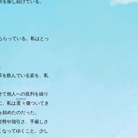
所を探し続けている。
もらっている。私はとっ
。
茶を飲んでいる姿を、私
せて他人への批判を繰り
たびたび
に、私は
度々
傷ついてき
を始めたのだった。
姿勢や強引さ、手厳しさ
くなってゆくこと。少し