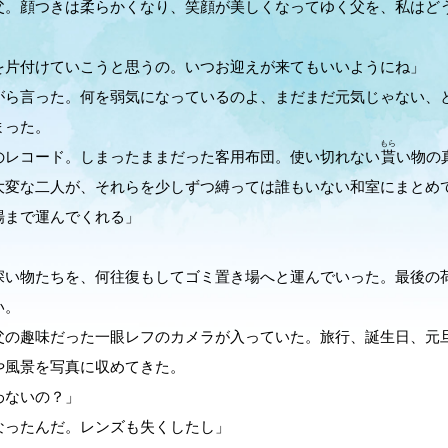
父。顔つきは柔らかくなり、笑顔が美しくなってゆく父を、私はど
を片付けていこうと思うの。いつお迎えが来てもいいようにね」
ら言った。何を弱気になっているのよ、まだまだ元気じゃない、
まった。
もら
レコード。しまったままだった客用布団。使い切れない
貰
い物の
大変な二人が、それらを少しずつ縛っては誰もいない和室にまとめ
場まで運んでくれる」
い物たちを、何往復もしてゴミ置き場へと運んでいった。最後の
い。
の趣味だった一眼レフのカメラが入っていた。旅行、誕生日、元
や風景を写真に収めてきた。
わないの？」
なったんだ。レンズも失くしたし」