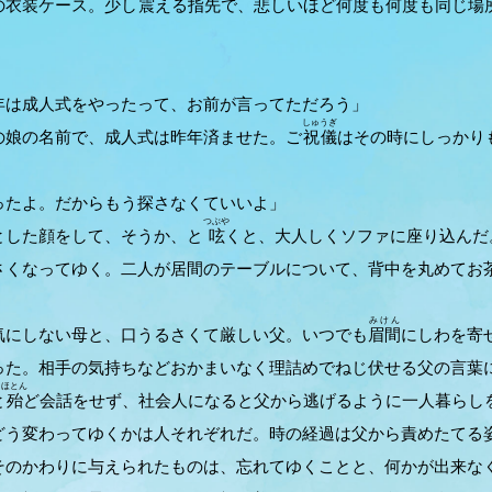
の衣装ケース。少し
震
える指先で、悲しいほど何度も何度も同じ場
年は成人式をやったって、お前が言ってただろう」
しゅうぎ
娘の名前で、成人式は昨年済ませた。ご
祝儀
はその時にしっかり
ったよ。だからもう探さなくていいよ」
つぶや
した顔をして、そうか、と
呟
くと、大人しくソファに座り込んだ
くなってゆく。二人が居間のテーブルについて、背中を丸めてお
。
みけん
にしない母と、口うるさくて厳しい父。いつでも
眉間
にしわを寄
った。相手の気持ちなどおかまいなく理詰めでねじ伏せる父の言葉
ほとん
と
殆
ど会話をせず、社会人になると父から逃げるように一人暮らし
う変わってゆくかは人それぞれだ。時の経過は父から責めたてる
そのかわりに与えられたものは、忘れてゆくことと、何かが出来な