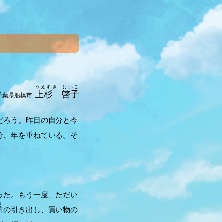
うえすぎ けいこ
上杉 啓子
千葉県船橋市
だろう。昨日の自分と今
分、年を重ねている。そ
った。もう一度、ただい
す
笥
の引き出し、買い物の