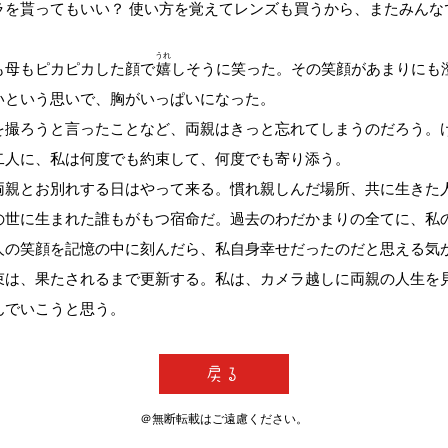
ラを貰ってもいい？ 使い方を覚えてレンズも買うから、またみんな
うれ
母もピカピカした顔で
嬉
しそうに笑った。その笑顔があまりにも
いという思いで、胸がいっぱいになった。
撮ろうと言ったことなど、両親はきっと忘れてしまうのだろう。
二人に、私は何度でも約束して、何度でも寄り添う。
親とお別れする日はやって来る。慣れ親しんだ場所、共に生きた
の世に生まれた誰もがもつ宿命だ。過去のわだかまりの全てに、私
人の笑顔を記憶の中に刻んだら、私自身幸せだったのだと思える気
は、果たされるまで更新する。私は、カメラ越しに両親の人生を
んでいこうと思う。
＠無断転載はご遠慮ください。