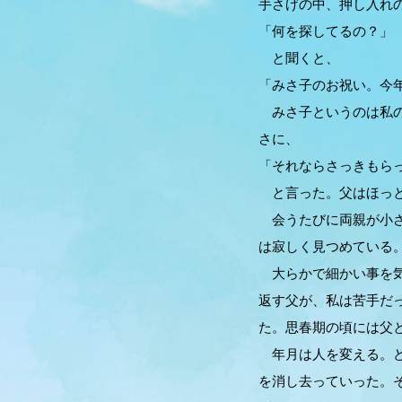
手さげの中、押し入れ
「何を探してるの？」
と聞くと、
「みさ子のお祝い。今
みさ子というのは私の
さに、
「それならさっきもら
と言った。父はほっと
会うたびに両親が小さ
は寂しく見つめている
大らかで細かい事を気
返す父が、私は苦手だ
た。思春期の頃には父
年月は人を変える。ど
を消し去っていった。