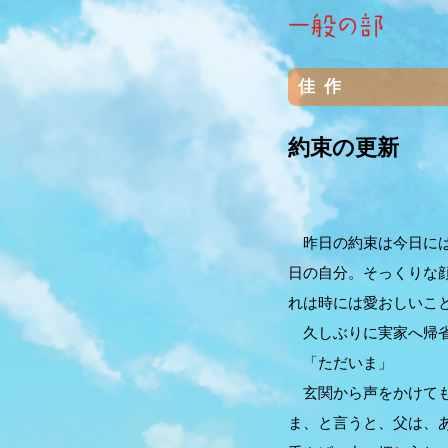
佳作
約束の更新
昨日の約束は今日には
日の自分。そっくりな
れは時には愛おしいこ
久しぶりに実家へ帰省
「ただいま」
玄関から声をかけても
ま、と言うと、父は、