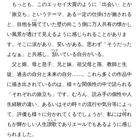
もっとも、このエッセイ大賞のように「出会い」とか
「旅立ち」というテーマ、ある一定の仕掛けが施される
へだ
と、自他を
隔
てていた壁の向こう側に万人共有の懐かし
す
い風景が
透
けて見えるように感じられることがありま
す。そこに涙があり、笑いがある。思わず「そうだった
うなず
よなぁ」と共感し、
頷
いている自分がいる。
父と娘、母と息子、兄と妹、祖父母と孫、教師と生
徒、過去の自分と未来の自分……。これら多くの作品中
に描き出されているのは、様々な関係性の中で語られる
「それぞれの旅立ち」です。むろん、読み手の個性や人
生経験の違い、あるいはその時々の流行や気分等によっ
いず
て、評価も様々に分かれてくるでしょうが、私には
何
れ
さんか
もが輝かしい人生
讃歌
でありエールでもあるように感じ
られました。