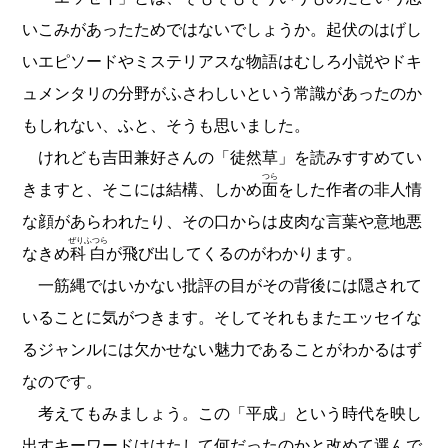
いこみがあったためではないでしょうか。起伏のはげし
いエピソードやミステリアスな物語はむしろ小説やドキ
ュメンタリの分野がふさわしいという常識があったのか
もしれない、ふと、そうも思いました。
けれども吉田兼好さんの「徒然草」を読みすすめてい
つら
きますと、そこには結構、しかめ
面
をした作者の非人情
な顔があらわれたり、その口からは皮肉な言葉や意地悪
ぜりふつら
なきめ
科白
が飛び出してくるのがわかります。
一筋縄ではいかない批評の目がその背後には隠されて
いることに気がつきます。そしてそれもまたエッセイな
るジャンルには欠かせない魅力であることがわかるはず
なのです。
考えてもみましょう。この「平成」という時代を映し
出すキーワードははたして何だったのかと改めて選んで