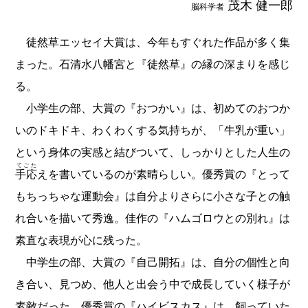
茂木 健一郎
脳科学者
徒然草エッセイ大賞は、今年もすぐれた作品が多く集
まった。石清水八幡宮と『徒然草』の縁の深まりを感じ
る。
小学生の部、大賞の『おつかい』は、初めてのおつか
いのドキドキ、わくわくする気持ちが、「牛乳が重い」
という身体の実感と結びついて、しっかりとした人生の
てごた
手応
えを書いているのが素晴らしい。優秀賞の『とって
もちっちゃな運動会』は自分よりさらに小さな子との触
れ合いを描いて秀逸。佳作の『ハムゴロウとの別れ』は
素直な表現が心に残った。
中学生の部、大賞の『自己開拓』は、自分の個性と向
き合い、見つめ、他人と出会う中で成長していく様子が
素敵だった。優秀賞の『ハイビスカス』は、飼っていた