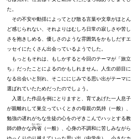
た。
その不安や動揺によってとび散る言葉や文章がほとん
ど感じられない、それよりはむしろ日常の寂しさや苦し
さを抱きしめる、優しさのような雰囲気をかもしだすエ
ッセイにたくさん出会っているようでした。
もっともそれは、もしかすると今回のテーマが「旅立
ち」だったことによるのかもしれません。人生の節目に
なる出会いと別れ、そこににじみでる思い出がテーマに
選ばれていたためだったのでしょう。
入選した作品を例にとりますと、育てあげた一人息子
が親離れして巣立っていくときの母親の気持（一般）、
勉強の遅れがちな生徒の心をのぞきこんでハッとする教
ないせい
師の静かな
内省
（一般）、心身の不調和に苦しみながら
ゆっくりのり越えていった思い出（中学生）、小さなカ