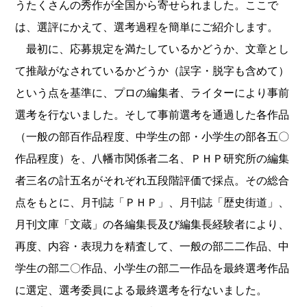
うたくさんの秀作が全国から寄せられました。ここで
は、選評にかえて、選考過程を簡単にご紹介します。
最初に、応募規定を満たしているかどうか、文章とし
て推敲がなされているかどうか（誤字・脱字も含めて）
という点を基準に、プロの編集者、ライターにより事前
選考を行ないました。そして事前選考を通過した各作品
（一般の部百作品程度、中学生の部・小学生の部各五〇
作品程度）を、八幡市関係者二名、ＰＨＰ研究所の編集
者三名の計五名がそれぞれ五段階評価で採点。その総合
点をもとに、月刊誌「ＰＨＰ」、月刊誌「歴史街道」、
月刊文庫「文蔵」の各編集長及び編集長経験者により、
再度、内容・表現力を精査して、一般の部二二作品、中
学生の部二〇作品、小学生の部二一作品を最終選考作品
に選定、選考委員による最終選考を行ないました。