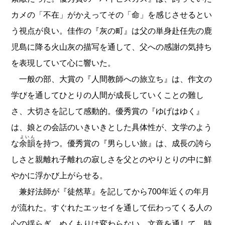
カメの「不在」がかえってその「命」を感じさせるとい
う視点が良い。佳作の『灰の町』は父の単身赴任先の鹿
児島に降る火山灰の描写を通して、父への感謝の気持ち
を表現していて心に響いた。
一般の部、大賞の『人間教師への旅立ち』は、作文の
学びを通してひとりの人間が成長していくことの難し
さ、大切さを記して感動的。優秀賞の『ゆげはゆく』
は、娘との会話のいきいきとした具体性が、文学のよう
よいん
な
余韻
を持つ。優秀賞の『男らしい旅』は、成長の誇ら
しさと親離れ子離れの寂しさを父とのやりとりの中に鮮
やかに浮かび上がらせる。
兼好法師が『徒然草』を記してから700年近くの年月
が流れた。すぐれたエッセイを通して伝わってくる人の
心の揺らぎ、ぬくもりは変わらない。文章を通して、時