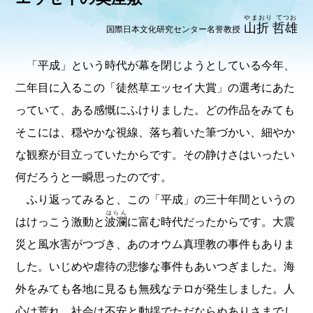
やまおり てつお
山折 哲雄
国際日本文化研究センター名誉教授
「平成」という時代が幕を閉じようとしている今年、
二年目に入るこの「徒然草エッセイ大賞」の選考にあた
っていて、ある感慨にふけりました。どの作品をみても
そこには、穏やかな視線、落ち着いた筆づかい、細やか
な観察が目立っていたからです。その静けさはいったい
何だろうと一瞬思ったのです。
ふり返ってみると、この「平成」の三十年間というの
はらん
はけっこう激動と
波瀾
に富む時代だったからです。大震
災と風水害がつづき、あのオウム真理教の事件もありま
した。いじめや虐待の悲惨な事件もあいつぎました。海
外をみても各地に見るも無残なテロが発生しました。人
心は荒れ、社会は不安と動揺でただならぬありさまでし