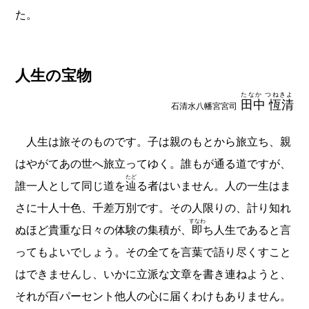
た。
人生の宝物
たなか つねきよ
田中 恆清
石清水八幡宮宮司
人生は旅そのものです。子は親のもとから旅立ち、親
はやがてあの世へ旅立ってゆく。誰もが通る道ですが、
たど
誰一人として同じ道を
辿
る者はいません。人の一生はま
さに十人十色、千差万別です。その人限りの、計り知れ
すなわ
ぬほど貴重な日々の体験の集積が、
即
ち人生であると言
ってもよいでしょう。その全てを言葉で語り尽くすこと
はできませんし、いかに立派な文章を書き連ねようと、
それが百パーセント他人の心に届くわけもありません。