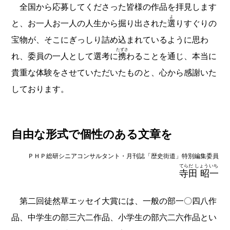
全国から応募してくださった皆様の作品を拝見します
よ
と、お一人お一人の人生から掘り出された
選
りすぐりの
宝物が、そこにぎっしり詰め込まれているように思わ
たずさ
れ、委員の一人として選考に
携
わることを通じ、本当に
貴重な体験をさせていただいたものと、心から感謝いた
しております。
自由な形式で個性のある文章を
ＰＨＰ総研シニアコンサルタント・月刊誌「歴史街道」特別編集委員
てらだ しょういち
寺田 昭一
第二回徒然草エッセイ大賞には、一般の部一〇四八作
品、中学生の部三六二作品、小学生の部六二六作品とい