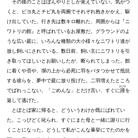
その後のことはぼんやりとしか覚えていない。気がつ
くと、ピヨ丸とチビ丸を両腕でそれぞれ抱きかかえ、駆
け出していた。行き先は数キロ離れた、周囲からは『ニ
ワトリの館』と呼ばれているお屋敷だ。グラウンドのよ
うな広い庭に、いろんな種類の大小様々なニワトリ達が
放し飼いにされている。数日前、飼い主にニワトリを引
き取ってほしいとお願いしたが、断られてしまった。館
に着くや否や、塀の上から必死に羽をバタつかせて抵抗
する彼らを、夢中で庭に放り投げた。二羽増えたところ
きびす
でばれっこない。「ごめんな」とだけ言い、すぐに
踵
を
返して逃げた。
とぼとぼ家に帰ると、どういうわけか既にばれてい
た。こっぴどく叱られ、すぐにまた母と一緒に謝りに行
くことになった。どうして私がこんな暴挙にでたのかを