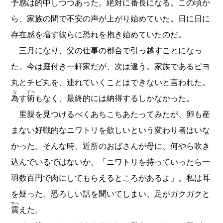
予感は的中しつつあった。絶対に番長になる。この頃か
ら、家族の間で不安の声が上がり始めていた。日に日に
存在感を増す彼らに恐れを抱き始めていたのだ。
三月になり、父の仕事の都合で引っ越すことになっ
た。今は庭付き一軒家だが、次は違う。家族であるピヨ
丸とチビ丸を、連れていくことはできないと言われた。
な
すべ
為
す
術
もなく、最終的には納得するしかなかった。
里親を見つけるべくあちこちあたってみたが、卵も産
まない好戦的なニワトリを欲しいという変わり者はいな
かった。そんな時、近所のおばさんが母に、何やら吹き
込んでいるではないか。「ニワトリを持っていったら一
羽数百円で肉にしてもらえるところがあるよ」。私は耳
を疑った。恐ろしい話を聞いてしまい、足がガクガクと
すべ
震
えた。