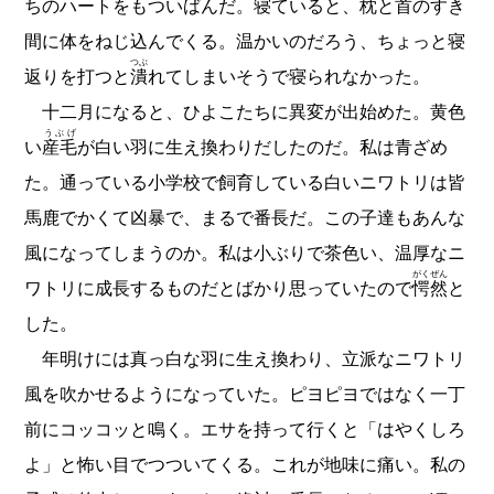
ちのハートをもついばんだ。寝ていると、枕と首のすき
間に体をねじ込んでくる。温かいのだろう、ちょっと寝
つぶ
返りを打つと
潰
れてしまいそうで寝られなかった。
十二月になると、ひよこたちに異変が出始めた。黄色
うぶげ
い
産毛
が白い羽に生え換わりだしたのだ。私は青ざめ
た。通っている小学校で飼育している白いニワトリは皆
馬鹿でかくて凶暴で、まるで番長だ。この子達もあんな
風になってしまうのか。私は小ぶりで茶色い、温厚なニ
がくぜん
ワトリに成長するものだとばかり思っていたので
愕然
と
した。
年明けには真っ白な羽に生え換わり、立派なニワトリ
風を吹かせるようになっていた。ピヨピヨではなく一丁
前にコッコッと鳴く。エサを持って行くと「はやくしろ
よ」と怖い目でつついてくる。これが地味に痛い。私の