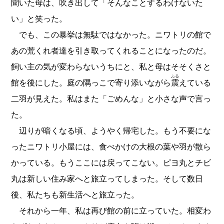
聞いた母は、吹き出して「そんなことするわけないた
い」と笑った。
でも、この暴挙は無駄ではなかった。ニワトリの館で
あの荒くれ者達を引き取ってくれることになったのだ。
飼い主の気が変わらないうちにと、私と母はそそくさと
ふる
館を後にした。庭の隅っこで寄り添いながら
震
えている
二羽が見えた。私はまた「ごめんな」と小さな声で言っ
た。
辺りが暗くなる頃、ようやく帰宅した。もう不要にな
ったニワトリ小屋には、食べかけの大根の葉や羽が散ら
かっている。もうここには戻ってこない。ピヨ丸とチビ
丸は新しい住み家へと旅立ってしまった。そして数日
後、私たちも新生活へと旅立った。
それから一年、私は再び館の前に立っていた。相変わ