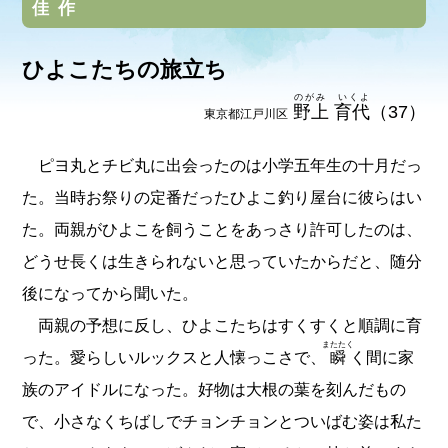
佳作
ひよこたちの旅立ち
のがみ いくよ
野上 育代
（37）
東京都江戸川区
ピヨ丸とチビ丸に出会ったのは小学五年生の十月だっ
た。当時お祭りの定番だったひよこ釣り屋台に彼らはい
た。両親がひよこを飼うことをあっさり許可したのは、
どうせ長くは生きられないと思っていたからだと、随分
後になってから聞いた。
両親の予想に反し、ひよこたちはすくすくと順調に育
またたく
った。愛らしいルックスと人懐っこさで、
瞬
く間に家
族のアイドルになった。好物は大根の葉を刻んだもの
で、小さなくちばしでチョンチョンとついばむ姿は私た