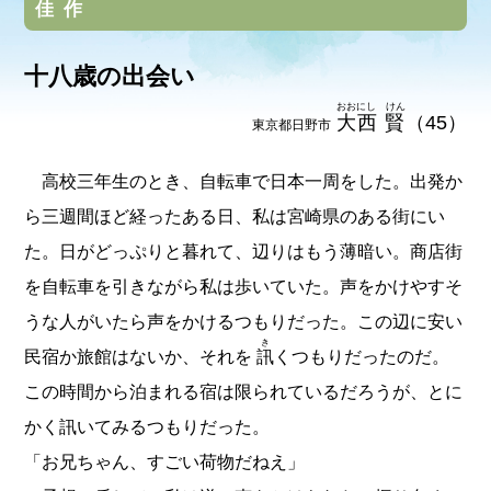
佳作
十八歳の出会い
おおにし けん
大西 賢
（45）
東京都日野市
高校三年生のとき、自転車で日本一周をした。出発か
ら三週間ほど経ったある日、私は宮崎県のある街にい
た。日がどっぷりと暮れて、辺りはもう薄暗い。商店街
を自転車を引きながら私は歩いていた。声をかけやすそ
うな人がいたら声をかけるつもりだった。この辺に安い
き
民宿か旅館はないか、それを
訊
くつもりだったのだ。
この時間から泊まれる宿は限られているだろうが、とに
かく訊いてみるつもりだった。
「お兄ちゃん、すごい荷物だねえ」