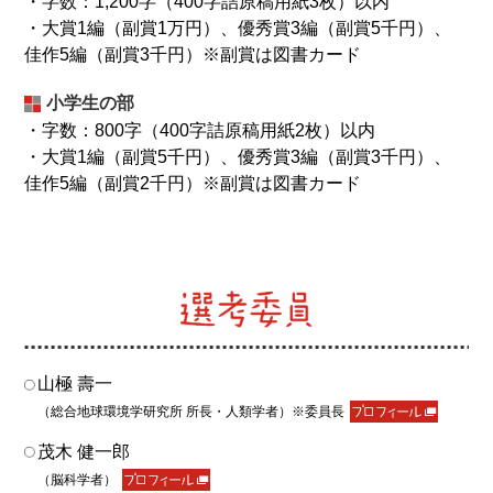
・字数：1,200字（400字詰原稿用紙3枚）以内
は令和7年2月初旬までにご連絡します。
詳細
・大賞1編（副賞1万円）、優秀賞3編（副賞5千円）、
佳作5編（副賞3千円）※副賞は図書カード
2024.06.03
第八回徒然草エッセイ大賞の応募を開始いたしました。
小学生の部
2024.03.18
・字数：800字（400字詰原稿用紙2枚）以内
第七回徒然草エッセイ大賞
入選作品
を掲載しました。
・大賞1編（副賞5千円）、優秀賞3編（副賞3千円）、
2024.02.26
佳作5編（副賞2千円）※副賞は図書カード
第七回徒然草エッセイ大賞入選者が決まりました！
発表
はこちら
。
2023.09.21
応募を締め切りました。多くのご応募をいただき、あり
がとうございました。今後選考を実施し、入選者の方に
は令和6年2月初旬までにご連絡します。
詳細
2023.06.02
山極 壽一
第七回徒然草エッセイ大賞の応募を開始いたしました。
（総合地球環境学研究所 所長・人類学者）※委員長
2023.03.20
茂木 健一郎
第六回徒然草エッセイ大賞
入選作品
を掲載しました。
（脳科学者）