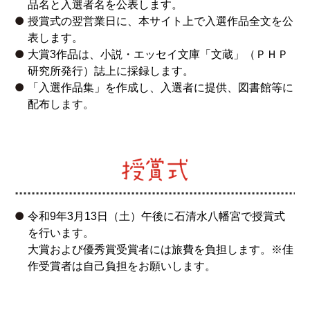
品名と入選者名を公表します。
授賞式を石清水八幡宮清峯殿で行いました。
授賞式の翌営業日に、本サイト上で入選作品全文を公
2017.09.22
表します。
10月13日（金）選考委員長・山折哲雄さんによるエッ
大賞3作品は、小説・エッセイ文庫「文蔵」（ＰＨＰ
セイ大賞創設記念講演を開催します！
詳細
研究所発行）誌上に採録します。
2017.09.15
「入選作品集」を作成し、入選者に提供、図書館等に
体制（後援）
を更新しました。
配布します。
2017.08.01
応募の受付を開始しました。
2017.07.28
公式HP
オープン。
令和9年3月13日（土）午後に石清水八幡宮で授賞式
を行います。
大賞および優秀賞受賞者には旅費を負担します。※佳
作受賞者は自己負担をお願いします。