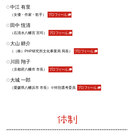
2023.03.20
中江 有里
授賞式を石清水八幡宮で行いました。
（女優・作家・歌手）
2023.02.28
田中 恆清
第六回徒然草エッセイ大賞入選者が決まりました！
発表
（石清水八幡宮 宮司）
はこちら
。
3月20日（月）オンデマンド配信開始予定
大山 耕介
2022.09.26
（（株）PHP研究所文化事業局 局長）
応募を締め切りました。多くのご応募をいただき、あり
川田 翔子
がとうございました。
（京都府八幡市 市長）
今後選考を実施し、入選者の方には令和5年2月初旬まで
大城 一郎
にご連絡します。
詳細
（愛媛県八幡浜市 市長）※特別選考委員
2022.06.03
第六回徒然草エッセイ大賞の応募を開始いたしました。
2022.03.31
第五回徒然草エッセイ大賞の
授賞式
の様子を追加しまし
た。
2022.03.22