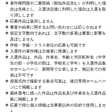
著作権問題や二重投稿（類似作品含む）が判明した場
にご連絡します。
詳細
合は失格とし、入選決定後に判明した場合は入選を取
2020.03.16
り消しします
受賞者の発表及び入選作品掲載
詳細はこちら
。
応募作品は返却しません
2020.03.04
審査や結果に関するお問い合わせには応じかねます
【開催中止】第三回授賞式及び記念座談会
規定文字数内であれば、文字数の多寡は審査に影響を
本年3月14日（土）に予定しておりました「第三回授賞
及ぼしません
式及び記念座談会」について、新型コロナウイルス感染
学校・学級・クラス単位の応募も可能です
症拡大防止の観点から、開催を中止することといたしま
入選作の著作権は主催者に帰属します
した。
入選作品は、作品、作者名、年齢と市区町村名（中学
ご理解くださいますよう、よろしくお願いいたします。
生の部・小学生の部は、学校名と学年）を入選作品集
やホームページ、新聞等で公表します。無記名での発
2020.01.27
表は不可です
授賞式・記念座談会の参加募集を開始いたしました。
詳
授賞式内で撮影する集合写真は、後日専用ホームペー
細はこちら
ジにて掲載します
2019.09.30
最終選考に残った作品は作品名及び作者名を入選作品
応募を締め切りました。多くのご応募をいただき、あり
集に掲載します
がとうございました。今後選考を実施し、入選者の方に
応募で得た個人情報は当事業以外の目的で使用しませ
は令和2年2月初旬までにご連絡します。
詳細はこちら
ん