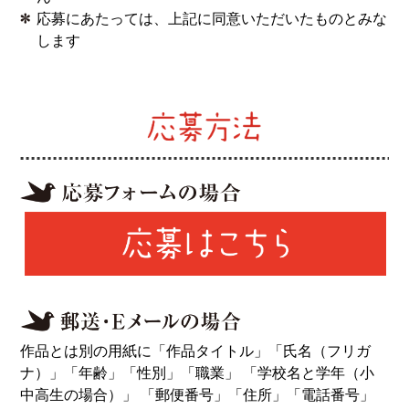
2019.07.23
応募にあたっては、上記に同意いただいたものとみな
選考委員・茂木健一郎さんによる特別講演を開催しまし
します
た。
詳細はこちら
2019.07.09
選考委員・茂木健一郎さんによる記念講演（7/23）の案
内を掲載しました。
2019.06.07
第三回 徒然草エッセイ大賞の応募を開始いたしまし
た。
2019.03.19
授賞式
の様子を追加しました。
2019.03.18
入選作品
を掲載しました。
2019.03.16
作品とは別の用紙に「作品タイトル」「氏名（フリガ
授賞式を石清水八幡宮清峯殿で行いました。
ナ）」「年齢」「性別」「職業」 「学校名と学年（小
2018.09.30
中高生の場合）」 「郵便番号」「住所」「電話番号」