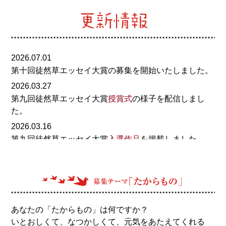
2026.07.01
第十回徒然草エッセイ大賞の募集を開始いたしました。
2026.03.27
第九回徒然草エッセイ大賞
授賞式
の様子を配信しまし
た。
2026.03.16
第九回徒然草エッセイ大賞
入選作品
を掲載しました。
2026.02.26
第九回徒然草エッセイ大賞入選者が決まりました！発表
は
こちら
。
2025.09.10
募集を締め切りました。多くのご応募をいただき、あり
あなたの「たからもの」は何ですか？
がとうございました。今後選考を実施し、入選者の方に
いとおしくて、なつかしくて、元気をあたえてくれる