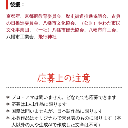
後援：
選考委員長・山極壽一さんによる記念講演（8/21）の案
内
を掲載しました。
京都府
、
京都府教育委員会
、
歴史街道推進協議会
、
古典
2021.07.01
の日推進委員会
、
八幡市文化協会
、
（公財）やわた市民
第五回徒然草エッセイ大賞の応募を開始いたしました。
文化事業団
、
（一社）八幡市観光協会
、
八幡市商工会
、
第四回徒然草エッセイ大賞の
授賞式
の様子を追加しまし
八幡市工業会、
飛行神社
た。
2021.03.15
入選作品
を掲載しました。
2021.03.13
授賞式を八幡市文化センター・小ホールで行いました。
2021.02.26
第四回徒然草エッセイ大賞入選者が決まりました！
発表
はこちら
。
プロ・アマは問いません。どなたでも応募できます
応募は1人1作品に限ります
2020.09.25
国籍は問いませんが、日本語作品に限ります
応募を締め切りました。多くのご応募をいただき、あり
応募作品はオリジナルで未発表のものに限ります（本
がとうございました。
人以外の人や生成AIで作成した文章は不可）
今後選考を実施し、入選者の方には令和3年2月初旬まで