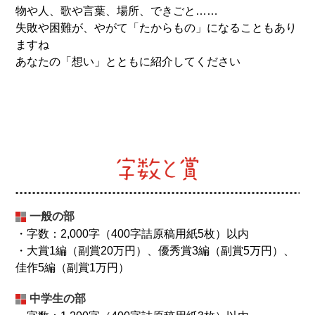
は令和8年2月初旬までにご連絡します。
詳細
物や人、歌や言葉、場所、できごと……
失敗や困難が、やがて「たからもの」になることもあり
2025.06.24
ますね
徒然草エッセイ大賞と八幡市に関する
アンケート
へのご
あなたの「想い」とともに紹介してください
協力をお願いいたします。
2025.06.03
第九回徒然草エッセイ大賞の募集を開始いたしました。
2025.03.27
第八回徒然草エッセイ大賞 授賞式の様子を配信しまし
た。
2025.03.17
第八回徒然草エッセイ大賞
入選作品
を掲載しました。
一般の部
2025.02.26
・字数：2,000字（400字詰原稿用紙5枚）以内
第八回徒然草エッセイ大賞入選者が決まりました！発表
・大賞1編（副賞20万円）、優秀賞3編（副賞5万円）、
は
こちら
。
佳作5編（副賞1万円）
2024.09.20
募集を締め切りました。多くのご応募をいただき、あり
中学生の部
がとうございました。今後選考を実施し、入選者の方に