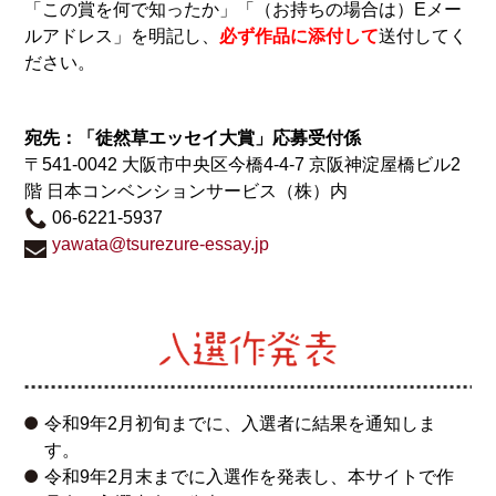
応募を締め切りました。多くのご応募をいただき、あり
「この賞を何で知ったか」「（お持ちの場合は）Eメー
がとうございました。今後選考を実施し、入選者の方に
ルアドレス」を明記し、
必ず作品に添付して
送付してく
は平成31年2月初旬までにご連絡します。
詳細
ださい。
2018.08.23
8月23日（木）開催の
選考委員・茂木健一郎さんによる
宛先：「徒然草エッセイ大賞」応募受付係
記念講演内
は台風の影響のため中止となりました。
〒541-0042 大阪市中央区今橋4-4-7 京阪神淀屋橋ビル2
2018.07.26
階 日本コンベンションサービス（株）内
選考委員・茂木健一郎さんによる記念講演（8/23）の案
06-6221-5937
内
を掲載しました。
yawata@tsurezure-essay.jp
2018.06.08
第二回 徒然草エッセイ大賞の応募を開始いたしまし
た。
2018.03.20
授賞式の様子
を追加しました。
2018.03.19
令和9年2月初旬までに、入選者に結果を通知しま
入選作品
を掲載しました。
す。
令和9年2月末までに入選作を発表し、本サイトで作
2018.03.17