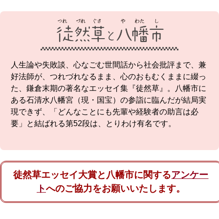
人生論や失敗談、心なごむ世間話から社会批評まで、兼
好法師が、つれづれなるまま、
心のおもむくままに綴っ
た、鎌倉末期の著名なエッセイ集『徒然草』。
八幡市に
ある石清水八幡宮（現・国宝）の参詣に臨んだが結局実
現できず、
「どんなことにも先輩や経験者の助言は必
要」と結ばれる第52段は、とりわけ有名です。
徒然草エッセイ大賞と八幡市に関する
アンケー
ト
へのご協力をお願いいたします。