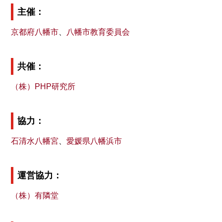
入選作品
を掲載しました。
主催：
2021.03.22
京都府八幡市
、
八幡市教育委員会
授賞式を仁和寺御室会館で行いました。
2022.03.15
第五回徒然草エッセイ大賞授賞式
LIVE配信のご案内
を
共催：
掲載しました。
（株）PHP研究所
2022.02.28
第五回徒然草エッセイ大賞入選者が決まりました！
発表
はこちら
。
協力：
2021.10.14
応募を締め切りました。多くのご応募をいただき、あり
石清水八幡宮
、
愛媛県八幡浜市
がとうございました。 今後選考を実施し、入選者の方
には令和4年2月初旬までにご連絡します。
詳細
運営協力：
2021.09.27
選考委員長・山極 壽一さんによる記念講演会を開催し
（株）有隣堂
ました。
詳細はこちら
2021.08.02